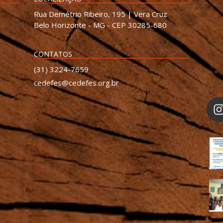
Rua Demétrio Ribeiro, 195 | Vera Cruz
Belo Horizonte - MG - CEP 30285-680
CONTATOS
(31) 3224-7659
cedefes@cedefes.org.br