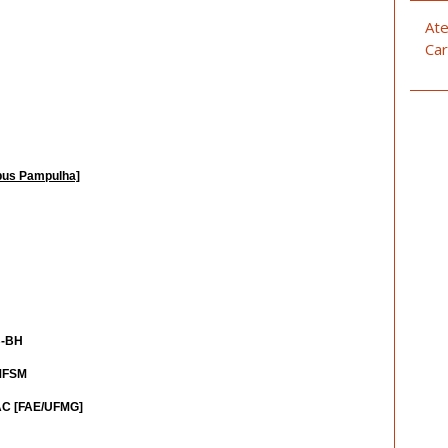
Ate
Car
pus Pampulha]
B-BH
CMFSM
WAC [FAE/UFMG]