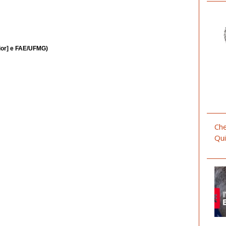
nior] e FAE/UFMG)
Che
Qui