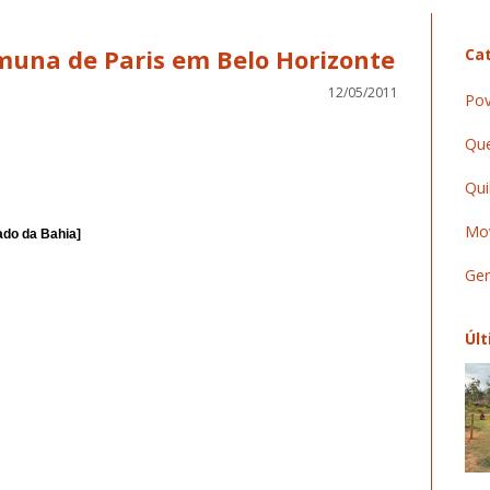
muna de Paris em Belo Horizonte
Cat
12/05/2011
Pov
Que
Qui
Mov
ado da Bahia]
Ger
Últ