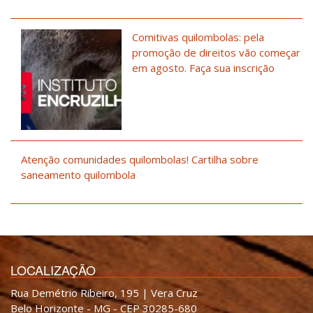
Comitivas quilombolas: pela
promoção de direitos vão começar
em agosto. Faça sua inscrição
Atenção comunidades quilombolas! Cartilha sobre
saneamento quilombola
LOCALIZAÇÃO
Rua Demétrio Ribeiro, 195 | Vera Cruz
Belo Horizonte - MG - CEP 30285-680