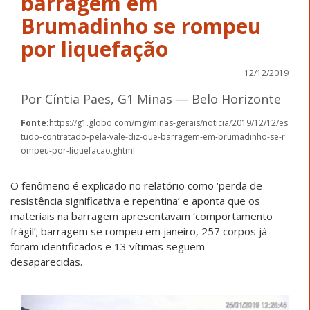
barragem em
Brumadinho se rompeu
por liquefação
12/12/2019
Por Cíntia Paes, G1 Minas — Belo Horizonte
Fonte:
https://g1.globo.com/mg/minas-gerais/noticia/2019/12/12/es
tudo-contratado-pela-vale-diz-que-barragem-em-brumadinho-se-r
ompeu-por-liquefacao.ghtml
O fenômeno é explicado no relatório como ‘perda de
resistência significativa e repentina’ e aponta que os
materiais na barragem apresentavam ‘comportamento
frágil’; barragem se rompeu em janeiro, 257 corpos já
foram identificados e 13 vítimas seguem
desaparecidas.