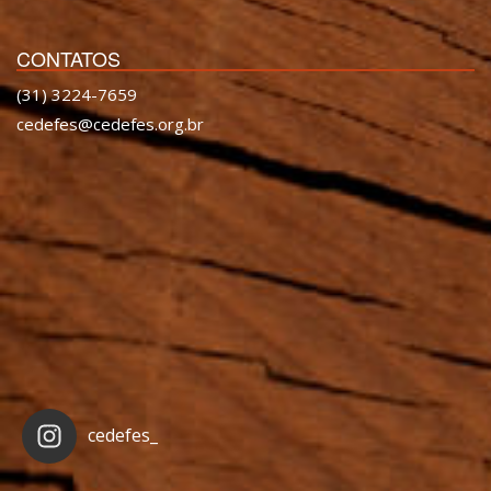
CONTATOS
(31) 3224-7659
cedefes@cedefes.org.br
cedefes_