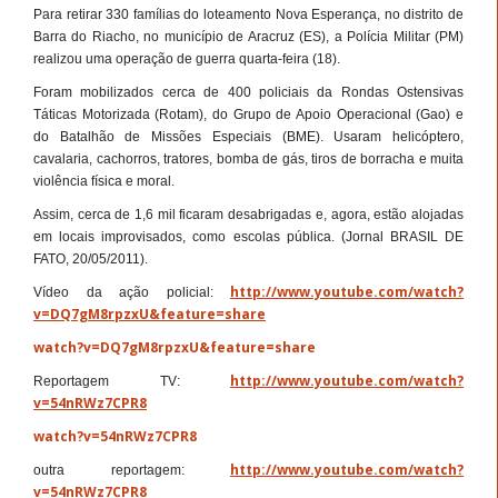
Para retirar 330 famílias do loteamento Nova Esperança, no distrito de
Barra do Riacho, no município de Aracruz (ES), a Polícia Militar (PM)
realizou uma operação de guerra quarta-feira (18).
Foram mobilizados cerca de 400 policiais da Rondas Ostensivas
Táticas Motorizada (Rotam), do Grupo de Apoio Operacional (Gao) e
do Batalhão de Missões Especiais (BME). Usaram helicóptero,
cavalaria, cachorros, tratores, bomba de gás, tiros de borracha e muita
violência física e moral.
Assim, cerca de 1,6 mil ficaram desabrigadas e, agora, estão alojadas
em locais improvisados, como escolas pública. (Jornal BRASIL DE
FATO, 20/05/2011).
http://www.youtube.com/watch?
Vídeo da ação policial:
v=DQ7gM8rpzxU&feature=share
watch?v=DQ7gM8rpzxU&feature=share
http://www.youtube.com/watch?
Reportagem TV:
v=54nRWz7CPR8
watch?v=54nRWz7CPR8
http://www.youtube.com/watch?
outra reportagem:
v=54nRWz7CPR8