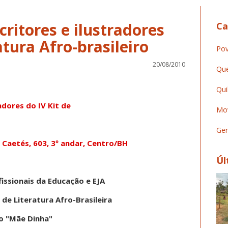
ritores e ilustradores
Ca
atura Afro-brasileiro
Pov
20/08/2010
Que
Qui
adores do IV Kit de
Mov
Ger
s Caetés, 603, 3º andar, Centro/BH
Úl
issionais da Educação e EJA
de Literatura Afro-Brasileira
o "Mãe Dinha"