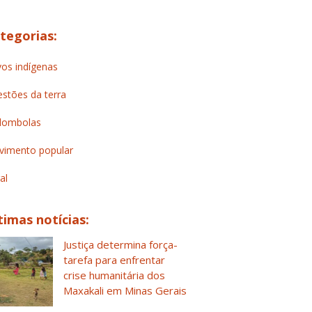
tegorias:
os indígenas
stões da terra
lombolas
imento popular
al
timas notícias:
Justiça determina força-
tarefa para enfrentar
crise humanitária dos
Maxakali em Minas Gerais