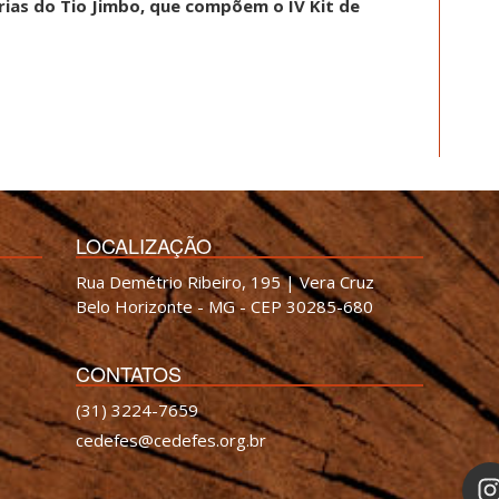
órias do Tio Jimbo, que compõem o IV Kit de
LOCALIZAÇÃO
Rua Demétrio Ribeiro, 195 | Vera Cruz
Belo Horizonte - MG - CEP 30285-680
CONTATOS
(31) 3224-7659
cedefes@cedefes.org.br