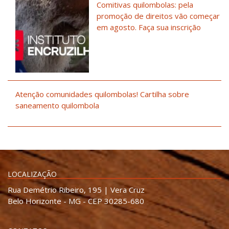
Comitivas quilombolas: pela
promoção de direitos vão começar
em agosto. Faça sua inscrição
Atenção comunidades quilombolas! Cartilha sobre
saneamento quilombola
LOCALIZAÇÃO
Rua Demétrio Ribeiro, 195 | Vera Cruz
Belo Horizonte - MG - CEP 30285-680