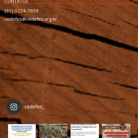
CONTATOS
(31) 3224-7659
cedefes@cedefes.org.br
cedefes_