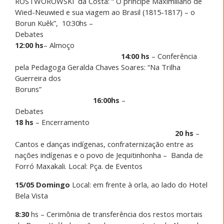
ROSTWOROWSKI
da Costa: “ O príncipe Maximiliano de
Wied-Neuwied e sua viagem ao Brasil (1815-1817) – o
Borun Kuêk”,
10:30hs –
Debates
12:00 hs
– Almoço
14:00 hs
– Conferência
pela Pedagoga Geralda Chaves Soares: “Na Trilha
Guerreira dos
Boruns”
16:00hs
–
Debates
18 hs
– Encerramento
20 hs
–
Cantos e danças indígenas, confraternização entre as
nações indígenas e o povo de Jequitinhonha –
Banda de
Forró Maxakali. Local: Pça. de Eventos
15/05 Domingo
Local: em frente à orla, ao lado do Hotel
Bela Vista
8:30
hs – Cerimônia de transferência dos restos mortais