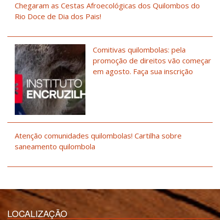
Chegaram as Cestas Afroecológicas dos Quilombos do
Rio Doce de Dia dos Pais!
Comitivas quilombolas: pela
promoção de direitos vão começar
em agosto. Faça sua inscrição
Atenção comunidades quilombolas! Cartilha sobre
saneamento quilombola
LOCALIZAÇÃO