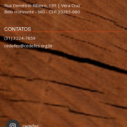
Rua Demétrio Ribeiro, 195 | Vera Cruz
Belo Horizonte - MG - CEP 30285-680
CONTATOS
(31) 3224-7659
cedefes@cedefes.org.br
cedefes_