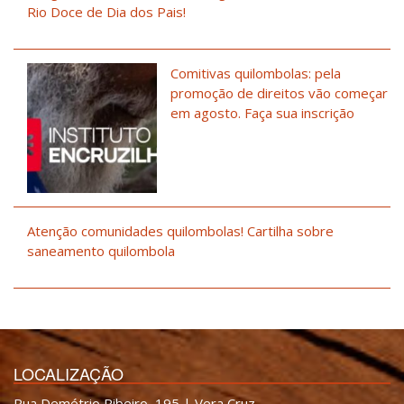
Rio Doce de Dia dos Pais!
Comitivas quilombolas: pela
promoção de direitos vão começar
em agosto. Faça sua inscrição
Atenção comunidades quilombolas! Cartilha sobre
saneamento quilombola
LOCALIZAÇÃO
Rua Demétrio Ribeiro, 195 | Vera Cruz