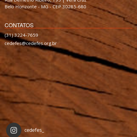
Belo Horizonte - MG - CEP 30285-680
CONTATOS
(31) 3224-7659
cedefes@cedefes.org.br
cedefes_