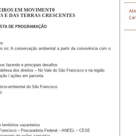
IROS EM MOVIMENT0
Ate
S E DAS TERRAS CRESCENTES
Car
STA DE PROGRAMAÇÃO
es
 rio: A conservação ambiental a partir da convivência com o
os fazendo e principais desafios
/ defesa dos direitos – No Vale do São Francisco e na região
ção / ações em parceria
sócio-ambiental do São Francisco
uz
territórios vazanteiros
Francisco – Procuradoria Federal – ANEEL – CESE
ejamento de ações conjuntas