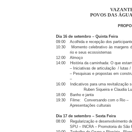
VAZANTE
POVOS DAS ÁGUA
PROPO
Dia 16 de setembro – Quinta Feira
09:00
Acolhida e recepção dos participant
10:30
Momento celebrativo às margens do
rio e seus ecossistemas
12:00
Almoço
14:00
História da caminhada: O que estam
– Iniciativas de articulação
/ lutas 
– Pesquisas e propostas em constru
–
16:00
Indicativos para uma revitalização 
Ruben Siqueira e Claudia L
18:00
Banho e janta
19:30
Filme:
Conversando com o Rio –
Apresentações culturais
Dia 17 de setembro – Sexta Feira
08:00
Regularização e desenvolvimento de 
SPU – INCRA – Promotoria do São 
10:00
Trabalho de Grupo e Plenário– Plan