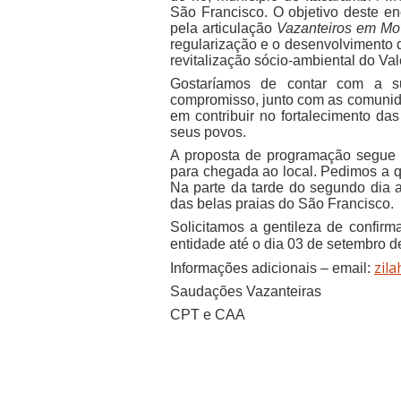
São Francisco. O objetivo deste e
pela articulação
Vazanteiros
em Mo
regularização e o desenvolvimento do
revitalização sócio-ambiental do Va
Gostaríamos de contar com a s
compromisso, junto com as comunida
em contribuir no fortalecimento das
seus povos.
A proposta de programação segu
para chegada ao local. Pedimos a q
Na parte da tarde do segundo dia
das belas praias do São Francisco.
Solicitamos a gentileza de confir
entidade até o dia 03 de setembro d
zil
Informações adicionais – email:
Saudações Vazanteiras
CPT e CAA