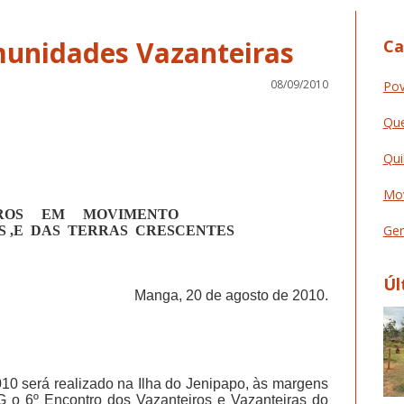
munidades Vazanteiras
Ca
08/09/2010
Pov
Que
Qui
Mov
ROS
EM
MOVIMENTO
Ger
 ,E
DAS
TERRAS
CRESCENTES
Úl
Manga, 20 de agosto de 2010.
10 será realizado na Ilha do Jenipapo, às margens
MG o 6º Encontro dos Vazanteiros e Vazanteiras do