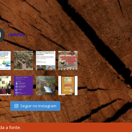
cedefes_
Seguir no Instagram
a a fonte.