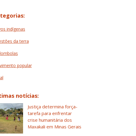
tegorias:
os indígenas
stões da terra
lombolas
imento popular
al
timas notícias:
Justiça determina força-
tarefa para enfrentar
crise humanitária dos
Maxakali em Minas Gerais