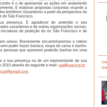
ncontro é o de apresentar as ações em andamento
vimento
. E
elaborar propostas conjuntas visando a
s territórios Vazanteiros a partir da perspectiva da
le do São Francisco.
ua presença. E agradecer de antemão o seu
des vazanteiras e de outras organizações sociais,
 iniciativas de proteção do rio São Francisco e de
e
em anexo. Brevemente
encaminharemos o roteiro
uem puder trazer barraca, roupa de cama e banho.
 as pessoas que quiserem poderão banhar em uma
mar a sua presença ou de um representante de sua
Che
caa@caa.org.br
e 2010 através do seguinte e-mail:
Qui
ahcpt@gmail.com
.