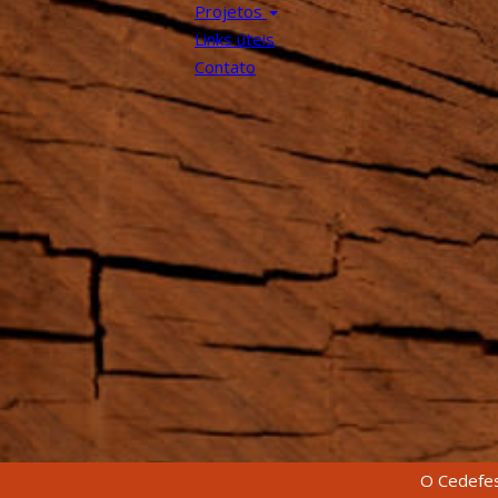
Projetos
Links úteis
Contato
O Cedefes