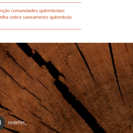
nção comunidades quilombolas!
tilha sobre saneamento quilombola
cedefes_