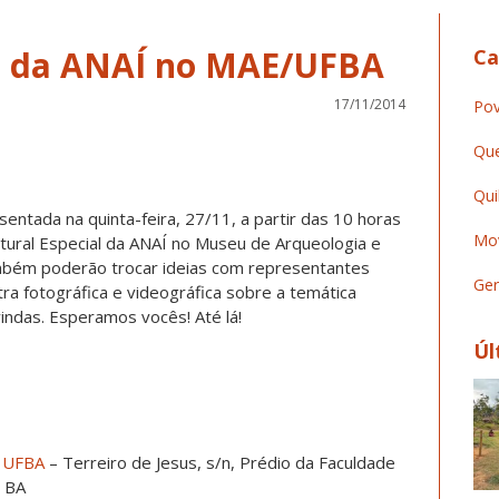
al da ANAÍ no MAE/UFBA
Ca
17/11/2014
Pov
Que
Qui
esentada na quinta-feira, 27/11, a partir das 10 horas
Mov
tural Especial da ANAÍ no Museu de Arqueologia e
ambém poderão trocar ideias com representantes
Ger
ra fotográfica e videográfica sobre a temática
vindas. Esperamos vocês! Até lá!
Úl
a UFBA
– Terreiro de Jesus, s/n, Prédio da Faculdade
– BA