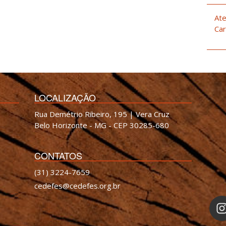
Ate
Car
LOCALIZAÇÃO
Rua Demétrio Ribeiro, 195 | Vera Cruz
Belo Horizonte - MG - CEP 30285-680
CONTATOS
(31) 3224-7659
cedefes@cedefes.org.br