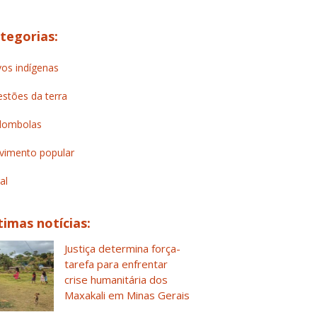
tegorias:
os indígenas
stões da terra
lombolas
imento popular
al
timas notícias:
Justiça determina força-
tarefa para enfrentar
crise humanitária dos
Maxakali em Minas Gerais