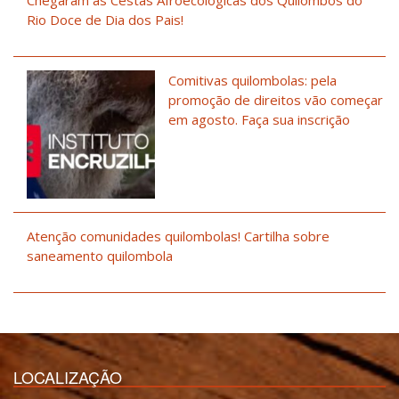
Rio Doce de Dia dos Pais!
Comitivas quilombolas: pela
promoção de direitos vão começar
em agosto. Faça sua inscrição
Atenção comunidades quilombolas! Cartilha sobre
saneamento quilombola
LOCALIZAÇÃO