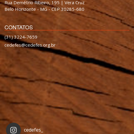
Rua Demétrio Ribeiro, 195 | Vera Cruz
Belo Horizonte - MG - CEP 30285-680
CONTATOS
(31) 3224-7659
cedefes@cedefes.org.br
cedefes_