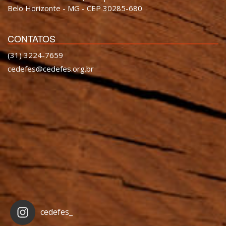
Belo Horizonte - MG - CEP 30285-680
CONTATOS
(31) 3224-7659
cedefes@cedefes.org.br
cedefes_