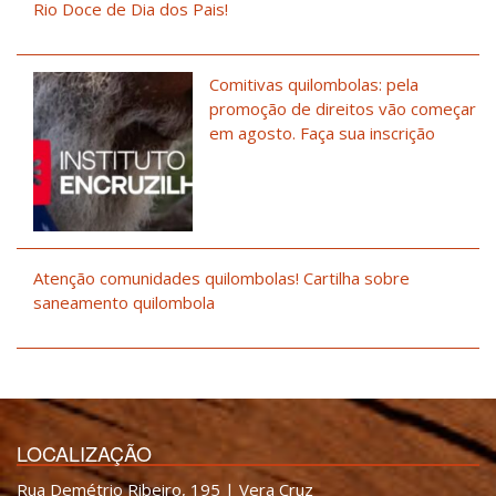
Rio Doce de Dia dos Pais!
Comitivas quilombolas: pela
promoção de direitos vão começar
em agosto. Faça sua inscrição
Atenção comunidades quilombolas! Cartilha sobre
saneamento quilombola
LOCALIZAÇÃO
Rua Demétrio Ribeiro, 195 | Vera Cruz