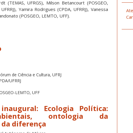
ardt (TEMAS, UFRGS), Milson Betancourt (POSGEO,
, UFRRJ), Yamira Rodrigues (CPDA, UFRRJ), Vanessa
Ate
Sandonato (POSGEO, LEMTO, UFF).
Car
o
Fórum de Ciência e Cultura, UFRJ
CPDA/UFRRJ
, POSGEO-LEMTO, UFF
inaugural: Ecologia Política:
ambientais, ontologia da
a da diferença