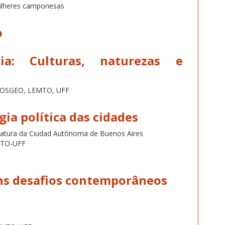
mulheres camponesas
o
ia: Culturas, naturezas e
 POSGEO, LEMTO, UFF
gia política das cidades
latura da Ciudad Autónoma de Buenos Aires
MTO-UFF
ns desafios contemporâneos