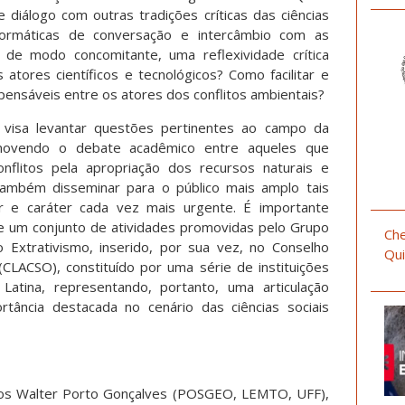
diálogo com outras tradições críticas das ciências
rformáticas de conversação e intercâmbio com as
o, de modo concomitante, uma reflexividade crítica
atores científicos e tecnológicos? Como facilitar e
spensáveis entre os atores dos conflitos ambientais?
 visa levantar questões pertinentes ao campo da
romovendo o debate acadêmico entre aqueles que
nflitos pela apropriação dos recursos naturais e
também disseminar para o público mais amplo tais
ar e caráter cada vez mais urgente. É importante
e um conjunto de atividades promovidas pelo Grupo
Che
o Extrativismo, inserido, por sua vez, no Conselho
Qui
(CLACSO), constituído por uma série de instituições
atina, representando, portanto, uma articulação
portância destacada no cenário das ciências sociais
los Walter Porto Gonçalves (POSGEO, LEMTO, UFF),