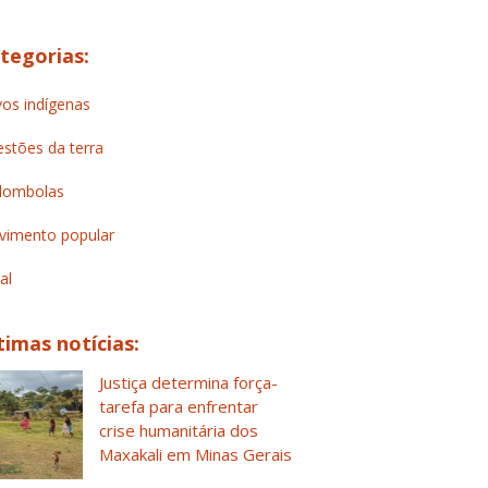
tegorias:
os indígenas
stões da terra
lombolas
imento popular
al
timas notícias:
Justiça determina força-
tarefa para enfrentar
crise humanitária dos
Maxakali em Minas Gerais