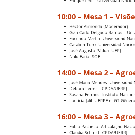
Enrique Leff – Universidad Naci
10:00 – Mesa 1 –
Visõe
Héctor Alimonda (Moderador)
Gian Carlo Delgado Ramos – Uni
Facundo Martín- Universidad Naci
Catalina Toro- Universidad Nacio
José Augusto Pádua- UFRJ
Nalu Faria- SOF
14:00 – Mesa 2 –
Agroe
José Maria Mendes- Universidad 
Débora Lerrer – CPDA/UFRRJ
Susana Ferraris- Instituto Nacion
Laeticia Jalil- UFRPE e GT Gêner
16:00 – Mesa 3 –
Agroe
Fabio Pacheco- Articulação Naci
Claudia Schmitt- CPDA/UFRRJ