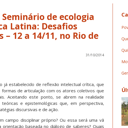
Seminário de ecologia
Ca
ca Latina: Desafios
Pov
s – 12 a 14/11, no Rio de
Que
Qui
31/10/2014
Mov
Ger
o já estabelecido de reflexão intelectual crítica, que
Úl
s formas de articulação com os atores coletivos que
ais. Aceitando este ponto, se abrem na realidade
 teóricas e epistemológicas que, em perspectiva,
tégias discursivas e de ação.
r um campo disciplinar próprio? Ou essa será uma vã
a orientação baseada no diálogo de saberes? Quais