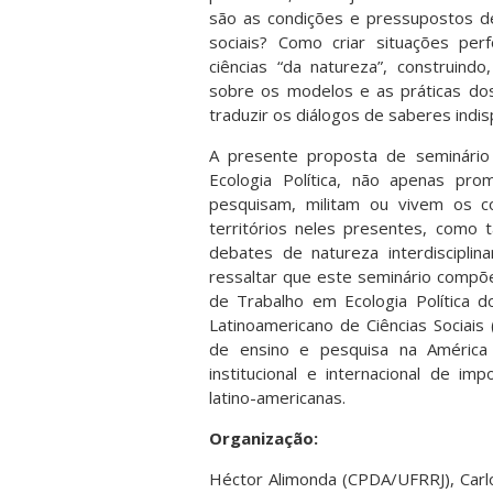
são as condições e pressupostos de 
sociais? Como criar situações pe
ciências “da natureza”, construind
sobre os modelos e as práticas dos 
traduzir os diálogos de saberes indi
A presente proposta de seminário
Ecologia Política, não apenas p
pesquisam, militam ou vivem os co
territórios neles presentes, como 
debates de natureza interdisciplin
ressaltar que este seminário compõ
de Trabalho em Ecologia Política d
Latinoamericano de Ciências Sociais 
de ensino e pesquisa na América L
institucional e internacional de im
latino-americanas.
Organização:
Héctor Alimonda (CPDA/UFRRJ), Car