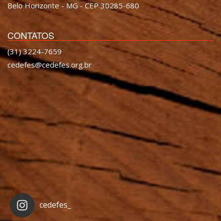
Belo Horizonte - MG - CEP 30285-680
CONTATOS
(31) 3224-7659
cedefes@cedefes.org.br
cedefes_