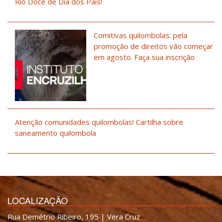
Rio Doce de Dia dos Pais!
Comitivas quilombolas: pela
promoção de direitos vão começar
em agosto. Faça sua inscrição
Atenção comunidades quilombolas! Cartilha sobre
saneamento quilombola
LOCALIZAÇÃO
Rua Demétrio Ribeiro, 195 | Vera Cruz