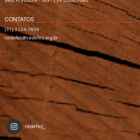
CONTATOS
(31) 3224-7659
cedefes@cedefes.org.br
cedefes_