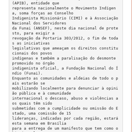
(APIB), entidade que
representa nacionalmente o Movimento Indígen
a, soma forças ao Conselho
Indigenista Missionário (CIMI) e à Associação
Nacional dos Servidores
da Funai (ANSEF), neste dia nacional de prote
sto, para exigir a
revogação da Portaria 303/2012, o fim de toda
s as iniciativas
legislativas que ameaçam os direitos constitu
cionais dos povos
indígenas e também a paralisação do desmonte
promovido no órgão
indigenista oficial, a Fundação Nacional do Í
ndio (Funai).
Enquanto as comunidades e aldeias de todo o p
aís estarão se
mobilizando localmente para denunciar à opini
ão pública e à comunidade
internacional o descaso, abuso e violências a
os quais têm sido
submetidas com a cumplicidade ou omissão do E
stado, uma comissão de 15
lideranças, indicadas por cada região, estará
esta semana em Brasília
para a entrega de um manifesto que tem como o