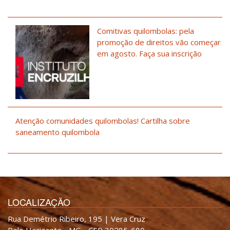
Comitivas quilombolas: pela
promoção de direitos vão começar
em agosto. Faça sua inscrição
Atenção comunidades quilombolas! Cartilha sobre
saneamento quilombola
LOCALIZAÇÃO
Rua Demétrio Ribeiro, 195 | Vera Cruz
Belo Horizonte - MG - CEP 30285-680