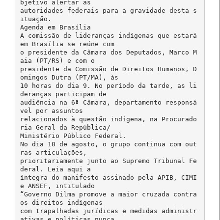
bjetivo alertar as
autoridades federais para a gravidade desta s
ituação.
Agenda em Brasília
A comissão de lideranças indígenas que estará
em Brasília se reúne com
o presidente da Câmara dos Deputados, Marco M
aia (PT/RS) e com o
presidente da Comissão de Direitos Humanos, D
omingos Dutra (PT/MA), às
10 horas do dia 9. No período da tarde, as li
deranças participam de
audiência na 6ª Câmara, departamento responsá
vel por assuntos
relacionados à questão indígena, na Procurado
ria Geral da República/
Ministério Público Federal.
No dia 10 de agosto, o grupo continua com out
ras articulações,
prioritariamente junto ao Supremo Tribunal Fe
deral. Leia aqui a
íntegra do manifesto assinado pela APIB, CIMI
e ANSEF, intitulado
“Governo Dilma promove a maior cruzada contra
os direitos indígenas
com trapalhadas jurídicas e medidas administr
ativas e políticas nunca