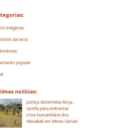
tegorias:
os indígenas
stões da terra
lombolas
imento popular
al
timas notícias:
Justiça determina força-
tarefa para enfrentar
crise humanitária dos
Maxakali em Minas Gerais