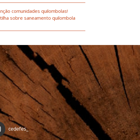
nção comunidades quilombolas!
tilha sobre saneamento quilombola
cedefes_