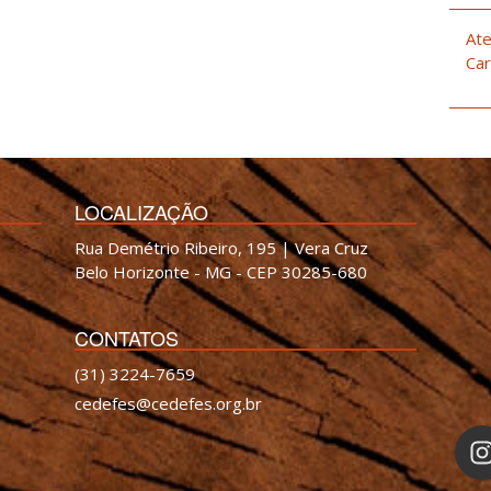
Ate
Car
LOCALIZAÇÃO
Rua Demétrio Ribeiro, 195 | Vera Cruz
Belo Horizonte - MG - CEP 30285-680
CONTATOS
(31) 3224-7659
cedefes@cedefes.org.br