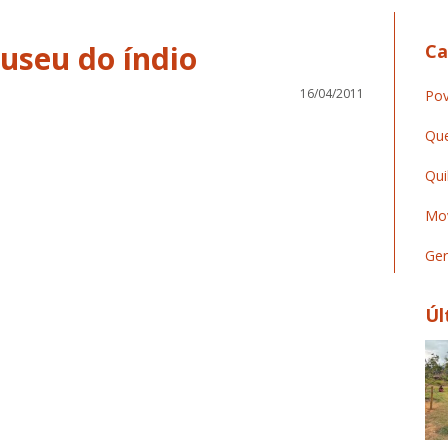
useu do índio
Ca
16/04/2011
Pov
Que
Qui
Mov
Ger
Úl