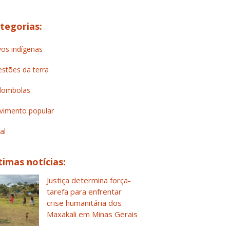
tegorias:
os indígenas
stões da terra
lombolas
imento popular
al
timas notícias:
Justiça determina força-
tarefa para enfrentar
crise humanitária dos
Maxakali em Minas Gerais