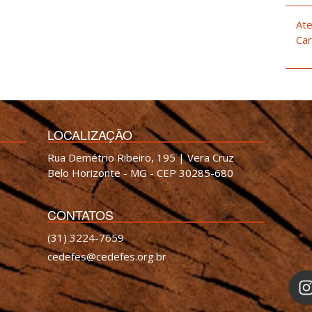
Ate
Car
LOCALIZAÇÃO
Rua Demétrio Ribeiro, 195 | Vera Cruz
Belo Horizonte - MG - CEP 30285-680
CONTATOS
(31) 3224-7659
cedefes@cedefes.org.br