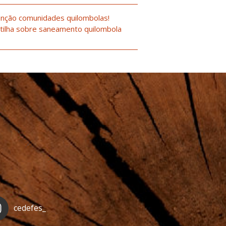
nção comunidades quilombolas!
tilha sobre saneamento quilombola
cedefes_