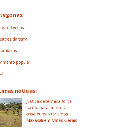
tegorias:
os indígenas
stões da terra
lombolas
imento popular
al
timas notícias:
Justiça determina força-
tarefa para enfrentar
crise humanitária dos
Maxakali em Minas Gerais