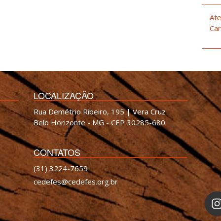
Ate
Car
LOCALIZAÇÃO
Rua Demétrio Ribeiro, 195 | Vera Cruz
Belo Horizonte - MG - CEP 30285-680
CONTATOS
(31) 3224-7659
cedefes@cedefes.org.br