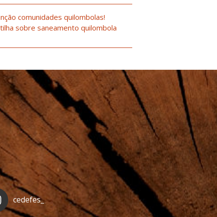
nção comunidades quilombolas!
tilha sobre saneamento quilombola
cedefes_