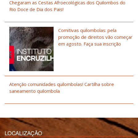
Chegaram as Cestas Afroecológicas dos Quilombos do
Rio Doce de Dia dos Pais!
Comitivas quilombolas: pela
promoção de direitos vão começar
em agosto. Faça sua inscrição
Atenção comunidades quilombolas! Cartilha sobre
saneamento quilombola
LOCALIZAÇÃO