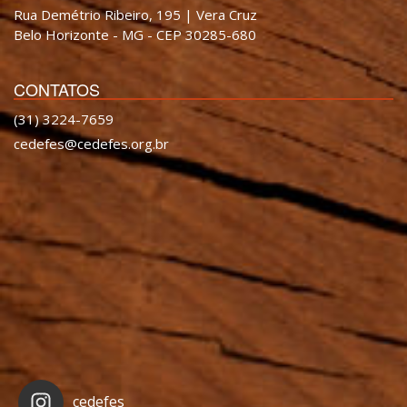
Rua Demétrio Ribeiro, 195 | Vera Cruz
Belo Horizonte - MG - CEP 30285-680
CONTATOS
(31) 3224-7659
cedefes@cedefes.org.br
cedefes_