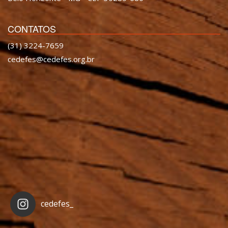
CONTATOS
(31) 3224-7659
cedefes@cedefes.org.br
cedefes_