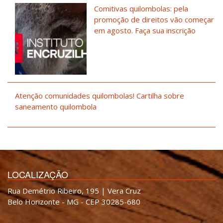
Comitivas quilombolas: pela
promoção de direitos vão começar
em agosto. Faça sua inscrição
Atenção comunidades quilombolas! Cartilha sobre
saneamento quilombola
LOCALIZAÇÃO
Rua Demétrio Ribeiro, 195 | Vera Cruz
Belo Horizonte - MG - CEP 30285-680