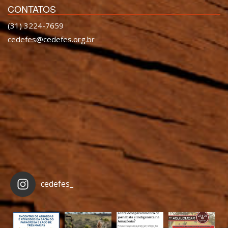
CONTATOS
(31) 3224-7659
cedefes@cedefes.org.br
cedefes_