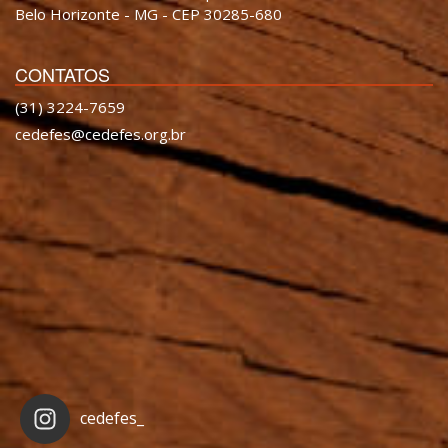
Belo Horizonte - MG - CEP 30285-680
CONTATOS
(31) 3224-7659
cedefes@cedefes.org.br
cedefes_