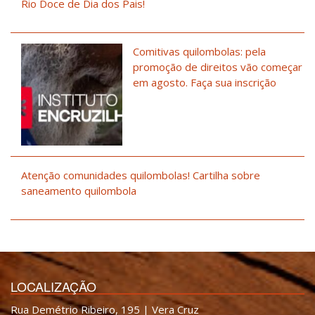
Rio Doce de Dia dos Pais!
Comitivas quilombolas: pela
promoção de direitos vão começar
em agosto. Faça sua inscrição
Atenção comunidades quilombolas! Cartilha sobre
saneamento quilombola
LOCALIZAÇÃO
Rua Demétrio Ribeiro, 195 | Vera Cruz