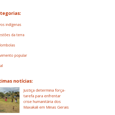
tegorias:
os indígenas
stões da terra
lombolas
imento popular
al
timas notícias:
Justiça determina força-
tarefa para enfrentar
crise humanitária dos
Maxakali em Minas Gerais