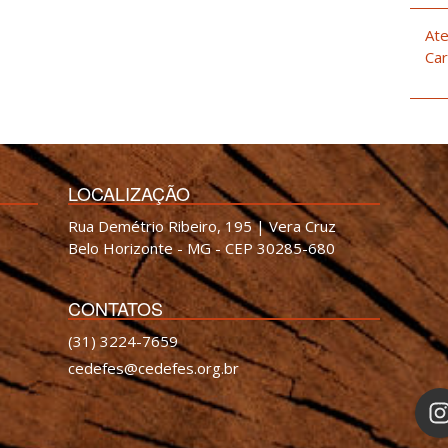
Ate
Car
LOCALIZAÇÃO
Rua Demétrio Ribeiro, 195 | Vera Cruz
Belo Horizonte - MG - CEP 30285-680
CONTATOS
(31) 3224-7659
cedefes@cedefes.org.br