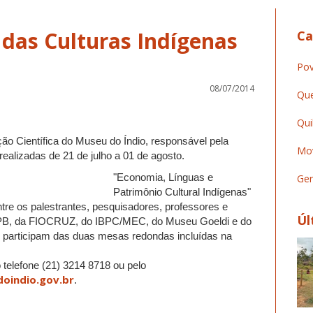
das Culturas Indígenas
Ca
Pov
08/07/2014
Que
Qui
ão Científica do Museu do Índio, responsável pela
Mov
ealizadas de 21 de julho a 01 de agosto.
"Economia, Línguas e
Ger
Patrimônio Cultural Indígenas"
ntre os palestrantes, pesquisadores, professores e
Úl
FPB, da FIOCRUZ, do IBPC/MEC, do Museu Goeldi e do
 participam das duas mesas redondas incluídas na
 telefone (21) 3214 8718 ou pelo
doindio.gov.br
.