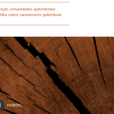
nção comunidades quilombolas!
tilha sobre saneamento quilombola
cedefes_