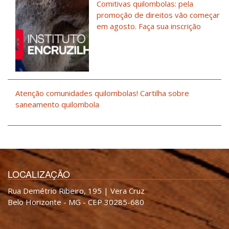
Comitivas quilombolas: pela
promoção de direitos vão começar
em agosto. Faça sua inscrição
Atenção comunidades quilombolas! Cartilha sobre
saneamento quilombola
LOCALIZAÇÃO
Rua Demétrio Ribeiro, 195 | Vera Cruz
Belo Horizonte - MG - CEP 30285-680