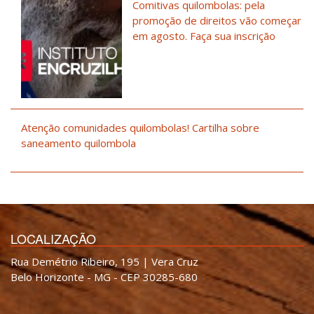
Comitivas quilombolas: pela
promoção de direitos vão começar
em agosto. Faça sua inscrição
Atenção comunidades quilombolas! Cartilha sobre
saneamento quilombola
LOCALIZAÇÃO
Rua Demétrio Ribeiro, 195 | Vera Cruz
Belo Horizonte - MG - CEP 30285-680