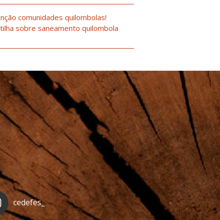
nção comunidades quilombolas!
tilha sobre saneamento quilombola
cedefes_