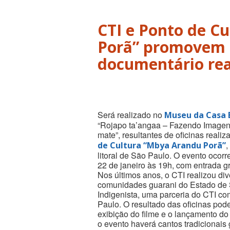
CTI e Ponto de C
Porã” promovem l
documentário rea
Será realizado no
Museu da Casa B
“Rojapo ta’angaa – Fazendo Imagens”
mate”, resultantes de oficinas reali
,
de Cultura “Mbya Arandu Porã”
litoral de São Paulo. O evento ocorr
22 de janeiro às 19h, com entrada gr
Nos últimos anos, o CTI realizou di
comunidades guarani do Estado de 
Indigenista, uma parceria do CTI co
Paulo. O resultado das oficinas pod
exibição do filme e o lançamento do 
o evento haverá cantos tradicionais