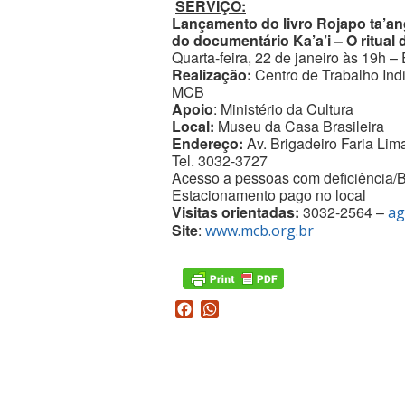
SERVIÇO:
Lançamento do livro Rojapo ta’a
do documentário Ka’a’i – O ritual 
Quarta-feira, 22 de janeiro às 19h –
Realização:
Centro de Trabalho Ind
MCB
Apoio
: Ministério da Cultura
Local:
Museu da Casa Brasileira
Endereço:
Av. Brigadeiro Faria Lim
Tel. 3032-3727
Acesso a pessoas com deficiência/B
Estacionamento pago no local
Visitas orientadas:
3032-2564 –
ag
Site
:
www.mcb.org.br
Facebook
WhatsApp