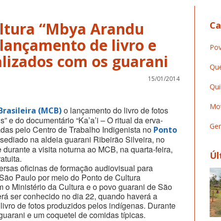
ultura “Mbya Arandu
Ca
ançamento de livro e
Pov
lizados com os guarani
Que
15/01/2014
Qui
Mov
o lançamento do livro de fotos
rasileira (MCB)
 e do documentário “Ka’a’i – O ritual da erva-
Ger
zadas pelo Centro de Trabalho Indigenista no
Ponto
 sediado na aldeia guarani Ribeirão Silveira, no
e durante a visita noturna ao MCB, na quarta-feira,
Úl
atuita.
versas oficinas de formação audiovisual para
São Paulo por meio do Ponto de Cultura
m o Ministério da Cultura e o povo guarani de São
erá ser conhecido no dia 22, quando haverá a
livro de fotos produzidos pelos indígenas. Durante
 guarani e um coquetel de comidas típicas.