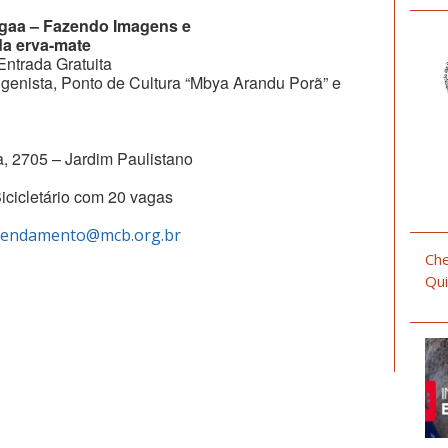
ngaa – Fazendo Imagens e
da erva-mate
 Entrada Gratuita
igenista, Ponto de Cultura “Mbya Arandu Porã” e
a, 2705 – Jardim Paulistano
icicletário com 20 vagas
endamento@mcb.org.br
Che
Qui