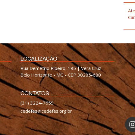
Ate
Car
LOCALIZAÇÃO
Rua Demétrio Ribeiro, 195 | Vera Cruz
Belo Horizonte - MG - CEP 30285-680
CONTATOS
(31) 3224-7659
cedefes@cedefes.org.br