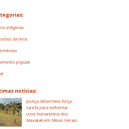
tegorias:
os indígenas
stões da terra
lombolas
imento popular
al
timas notícias:
Justiça determina força-
tarefa para enfrentar
crise humanitária dos
Maxakali em Minas Gerais