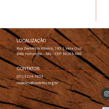
LOCALIZAÇÃO
Rua Demétrio Ribeiro, 195 | Vera Cruz
Belo Horizonte - MG - CEP 30285-680
CONTATOS
(31) 3224-7659
cedefes@cedefes.org.br