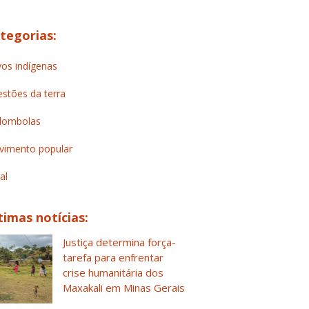
tegorias:
os indígenas
stões da terra
lombolas
imento popular
al
timas notícias:
Justiça determina força-
tarefa para enfrentar
crise humanitária dos
Maxakali em Minas Gerais