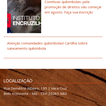
Comitivas quilombolas: pela
promoção de direitos vão começar
em agosto. Faça sua inscrição
Atenção comunidades quilombolas! Cartilha sobre
saneamento quilombola
LOCALIZAÇÃO
Rua Demétrio Ribeiro, 195 | Vera Cruz
Belo Horizonte - MG - CEP 30285-680