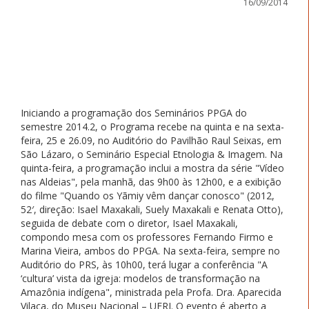
16/09/2014
Iniciando a programação dos Seminários PPGA do
semestre 2014.2, o Programa recebe na quinta e na sexta-
feira, 25 e 26.09, no Auditório do Pavilhão Raul Seixas, em
São Lázaro, o Seminário Especial Etnologia & Imagem. Na
quinta-feira, a programação inclui a mostra da série "Vídeo
nas Aldeias", pela manhã, das 9h00 às 12h00, e a exibição
do filme "Quando os Yãmiy vêm dançar conosco" (2012,
52′, direção: Isael Maxakali, Suely Maxakali e Renata Otto),
seguida de debate com o diretor, Isael Maxakali,
compondo mesa com os professores Fernando Firmo e
Marina Vieira, ambos do PPGA. Na sexta-feira, sempre no
Auditório do PRS, às 10h00, terá lugar a conferência "A
‘cultura’ vista da igreja: modelos de transformação na
Amazônia indígena", ministrada pela Profa. Dra. Aparecida
Vilaça, do Museu Nacional – UFRJ. O evento é aberto a