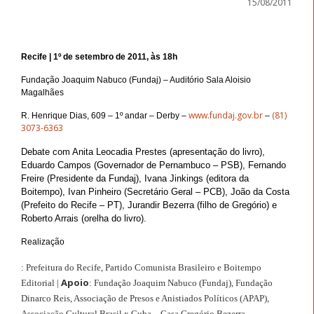
15/08/2011
Recife | 1º de setembro de 2011, às 18h
Fundação Joaquim Nabuco (Fundaj) – Auditório Sala Aloisio
Magalhães
www.fundaj.gov.br
(81)
R. Henrique Dias, 609 – 1º andar – Derby –
–
3073-6363
Debate com Anita Leocadia Prestes (apresentação do livro),
Eduardo Campos (Governador de Pernambuco – PSB), Fernando
Freire (Presidente da Fundaj), Ivana Jinkings (editora da
Boitempo), Ivan Pinheiro (Secretário Geral – PCB), João da Costa
(Prefeito do Recife – PT), Jurandir Bezerra (filho de Gregório) e
Roberto Arrais (orelha do livro).
Realização
: Prefeitura do Recife, Partido Comunista Brasileiro e Boitempo
Apoio
Editorial |
: Fundação Joaquim
Nabuco (Fundaj), Fundação
Dinarco Reis, Associação de Presos e Anistiados Políticos (APAP),
Associação Cultural
Brasil x Cuba – Casa Gregório Bezerra