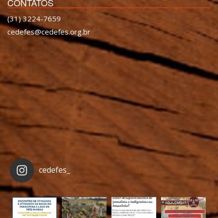
CONTATOS
(31) 3224-7659
cedefes@cedefes.org.br
cedefes_