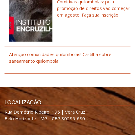
Comitivas quilombolas: pela
promoção de direitos vão começar
em agosto. Faça sua inscrição
Atenção comunidades quilombolas! Cartilha sobre
saneamento quilombola
LOCALIZAÇÃO
Rua Demétrio Ribeiro, 195 | Vera Cruz
Belo Horizonte - MG - CEP 30285-680