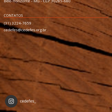
Belo Horizonte - MG - CEP 30285-680
CONTATOS
(31) 3224-7659
cedefes@cedefes.org.br
cedefes_