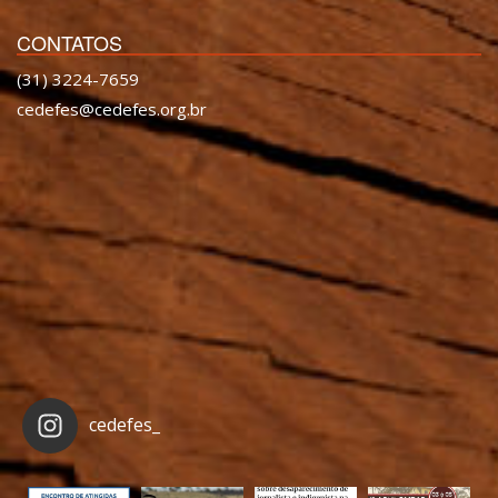
CONTATOS
(31) 3224-7659
cedefes@cedefes.org.br
cedefes_