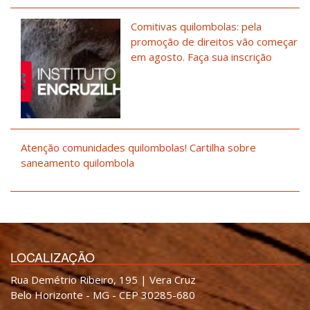
Comitivas quilombolas: pela
promoção de direitos vão começar
em agosto. Faça sua inscrição
Atenção comunidades quilombolas! Cartilha sobre
saneamento quilombola
LOCALIZAÇÃO
Rua Demétrio Ribeiro, 195 | Vera Cruz
Belo Horizonte - MG - CEP 30285-680