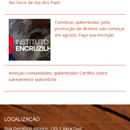
Rio Doce de Dia dos Pais!
Comitivas quilombolas: pela
promoção de direitos vão começar
em agosto. Faça sua inscrição
Atenção comunidades quilombolas! Cartilha sobre
saneamento quilombola
LOCALIZAÇÃO
Rua Demétrio Ribeiro, 195 | Vera Cruz