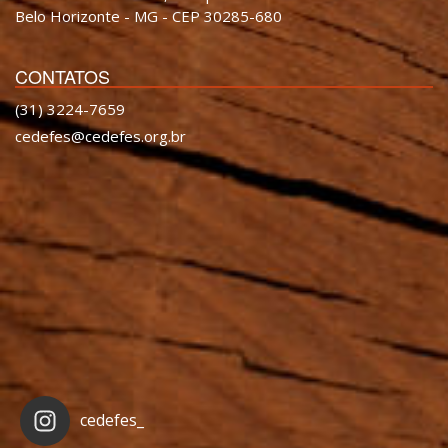
Belo Horizonte - MG - CEP 30285-680
CONTATOS
(31) 3224-7659
cedefes@cedefes.org.br
cedefes_