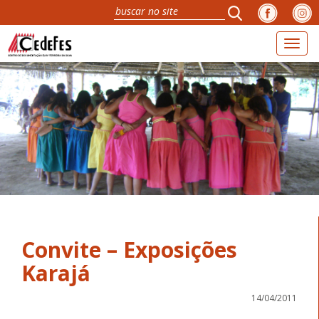
Toggl
naviga
Convite – Exposições
Karajá
14/04/2011