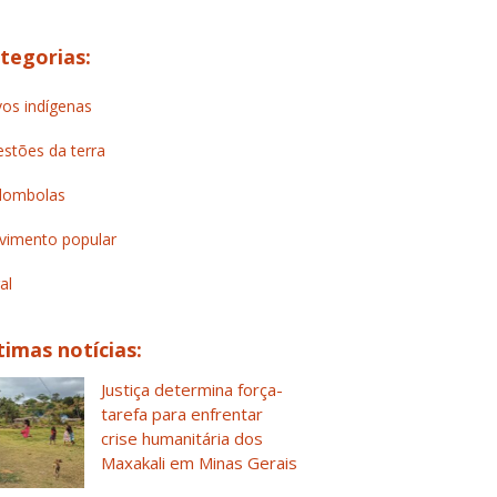
tegorias:
os indígenas
stões da terra
lombolas
imento popular
al
timas notícias:
Justiça determina força-
tarefa para enfrentar
crise humanitária dos
Maxakali em Minas Gerais