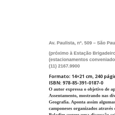
Av. Paulista, nº. 509 – São Pa
(próximo à Estação Brigadeir
(estacionamentos conveniados 
(11) 2167.9900
Formato: 14×21 cm, 240 pági
ISBN: 978-85-391-0187-0
O autor expressa o objetivo de ap
Assentamento, mostrando nas div
Geografia. Aponta assim algumas p
camponeses organizados através 
Paladim sugere uma discussão so