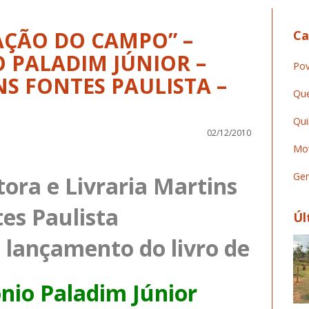
AÇÃO DO CAMPO” –
Ca
 PALADIM JÚNIOR –
Pov
NS FONTES PAULISTA –
Que
Qui
02/12/2010
Mov
Ger
ora e Livraria Martins
es Paulista
Úl
 lançamento do livro de
nio Paladim Júnior