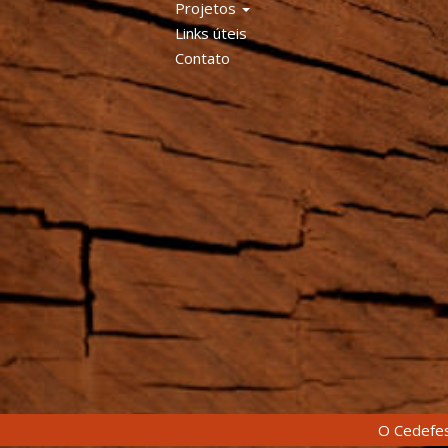
Projetos
Links úteis
Contato
O Cedefes