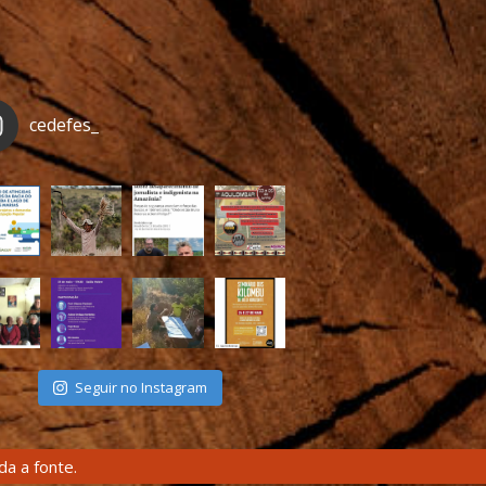
cedefes_
Seguir no Instagram
a a fonte.