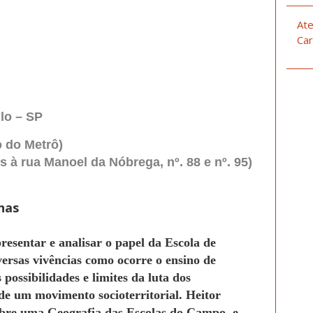
Ate
Car
ulo – SP
o do Metrô)
à rua Manoel da Nóbrega, nº. 88 e nº. 95)
nas
resentar e analisar o papel da Escola de
ersas vivências como ocorre o ensino de
ossibilidades e limites da luta dos
de um movimento socioterritorial. Heitor
bre uma Geografia das Escolas do Campo. e