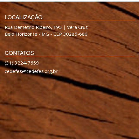
LOCALIZAÇÃO
Rua Demétrio Ribeiro, 195 | Vera Cruz
Belo Horizonte - MG - CEP 30285-680
CONTATOS
(31) 3224-7659
cedefes@cedefes.org.br