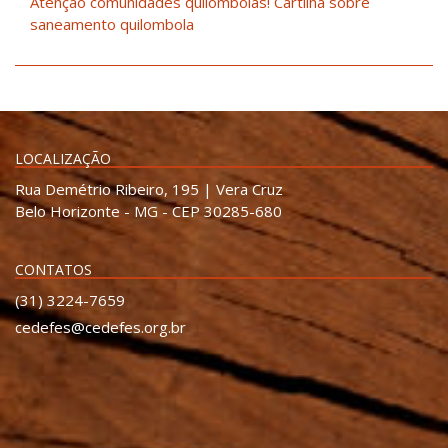
Atenção comunidades quilombolas! Cartilha sobre
saneamento quilombola
LOCALIZAÇÃO
Rua Demétrio Ribeiro, 195 | Vera Cruz
Belo Horizonte - MG - CEP 30285-680
CONTATOS
(31) 3224-7659
cedefes@cedefes.org.br