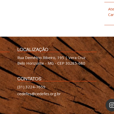
Ate
Car
LOCALIZAÇÃO
Rua Demétrio Ribeiro, 195 | Vera Cruz
Belo Horizonte - MG - CEP 30285-680
CONTATOS
(31) 3224-7659
cedefes@cedefes.org.br