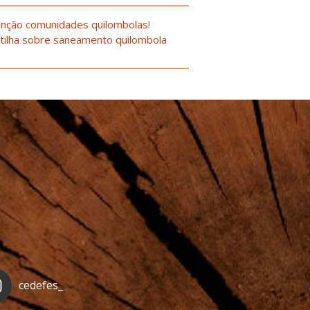
nção comunidades quilombolas!
tilha sobre saneamento quilombola
cedefes_