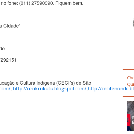
 no fone: (011) 27590390. Fiquem bem.
na Cidade"
ade
97292151
Che
ucação e Cultura Indígena (CECI´s) de São
Qui
,
,
.com/
http://cecikrukutu.blogspot.com/
http://cecitenonde.b