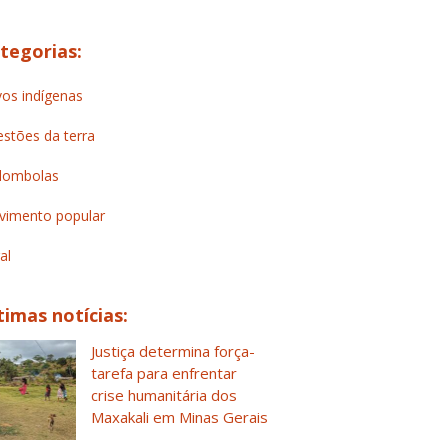
tegorias:
os indígenas
stões da terra
lombolas
imento popular
al
timas notícias:
Justiça determina força-
tarefa para enfrentar
crise humanitária dos
Maxakali em Minas Gerais