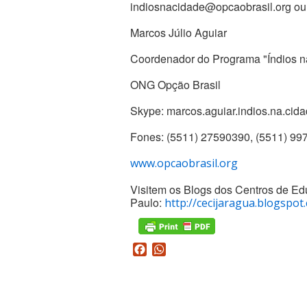
indiosnacidade@opcaobrasil.org ou
Marcos Júlio Aguiar
Coordenador do Programa "Índios 
ONG Opção Brasil
Skype: marcos.aguiar.indios.na.cid
Fones: (5511) 27590390, (5511) 9
www.opcaobrasil.org
Visitem os Blogs dos Centros de Ed
Paulo:
http://cecijaragua.blogspot
Facebook
WhatsApp