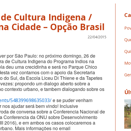
 de Cultura Indigena /
Ca
Pov
22/04/2015
Que
Qui
ver por São Paulo: no próximo domingo, 26 de
eira de Cultura Indigena do Programa Indios na
Mov
la deu uma crecidinha e será no Parque Chico
esta vez contamos com o apoio da Secretaria
Ger
o do Sul, da Escola Liceu Di Thiene e da Tapetes
 vezes: propondo um dialogo aberto sobre a
no contexto urbano, e tambem dialogando sobre os
Úl
e se puder venham
vents/548399698635033/
r nos ajudar será bem vindo! Inclusive
roda de conversa sobre a Conferencia Nacional de
e a Conferencia da ONU sobre Desenvolvimento
II 2016), e em ambos os casos colocaremos a
urbano. Mais informações no email