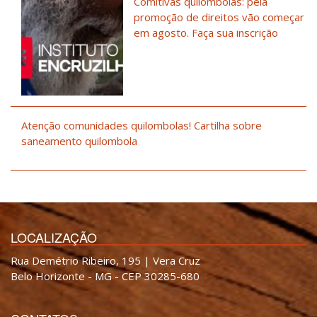
Comitivas quilombolas: pela
promoção de direitos vão começar
em agosto. Faça sua inscrição
Atenção comunidades quilombolas! Cartilha sobre
saneamento quilombola
LOCALIZAÇÃO
Rua Demétrio Ribeiro, 195 | Vera Cruz
Belo Horizonte - MG - CEP 30285-680