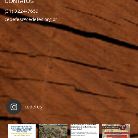
CONTATOS
(31) 3224-7659
cedefes@cedefes.org.br
cedefes_