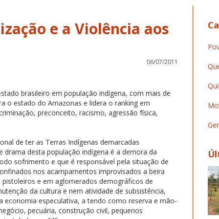
ização e a Violência aos
Ca
Pov
06/07/2011
Que
Qui
stado brasileiro em população indígena, com mais de
ra o estado do Amazonas e lidera o ranking em
Mov
scriminação, preconceito, racismo, agressão física,
Ger
onal de ter as Terras Indígenas demarcadas
nde drama desta população indígena é a demora da
Úl
odo sofrimento e que é responsável pela situação de
confinados nos acampamentos improvisados a beira
 pistoleiros e em aglomerados demográficos de
tenção da cultura e nem atividade de subsistência,
a economia especulativa, a tendo como reserva e mão-
negócio, pecuária, construção civil, pequenos