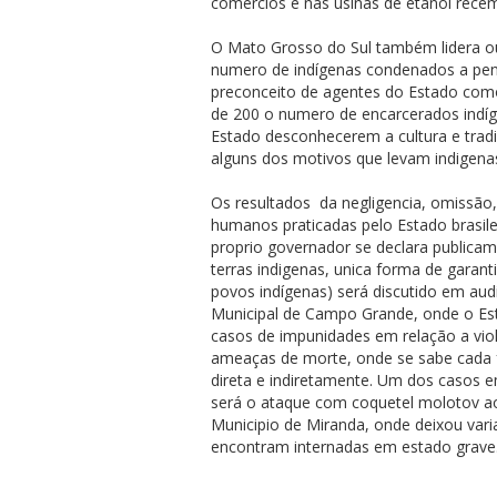
comércios e nas usinas de etanol recém
O Mato Grosso do Sul também lidera ou
numero de indígenas condenados a pen
preconceito de agentes do Estado como 
de 200 o numero de encarcerados indíg
Estado desconhecerem a cultura e trad
alguns dos motivos que levam indigenas
Os resultados da negligencia, omissão, 
humanos praticadas pelo Estado brasile
proprio governador se declara publicam
terras indigenas, unica forma de garant
povos indígenas) será discutido em aud
Municipal de Campo Grande, onde o Est
casos de impunidades em relação a viole
ameaças de morte, onde se sabe cada fa
direta e indiretamente. Um dos casos e
será o ataque com coquetel molotov ao
Municipio de Miranda, onde deixou vari
encontram internadas em estado grave