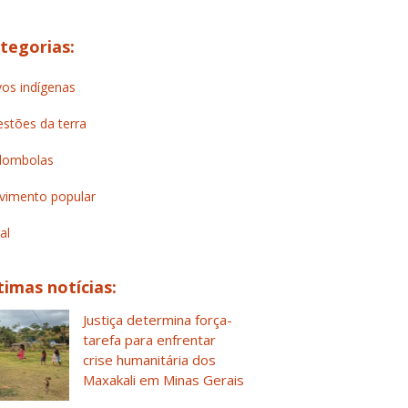
tegorias:
os indígenas
stões da terra
lombolas
imento popular
al
timas notícias:
Justiça determina força-
tarefa para enfrentar
crise humanitária dos
Maxakali em Minas Gerais