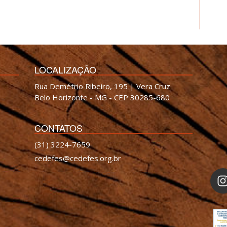
LOCALIZAÇÃO
Rua Demétrio Ribeiro, 195 | Vera Cruz
Belo Horizonte - MG - CEP 30285-680
CONTATOS
(31) 3224-7659
cedefes@cedefes.org.br