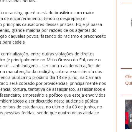
 instaladas no MS.
tro ranking, que é o estado brasileiro com maior
a de encarceramento, tendo o despreparo e
principais causadores dessas prisões. Hoje já passa
enas, grande maioria por razões de os agentes do
ição daqueles povos, fazendo do racismo e preconceito
 para cadeia.
criminalização, entre outras violações de direitos
iro (e principalmente no Mato Grosso do Sul, onde o
ente – anti-indígena – ser contra as demarcações de
ir a manutenção da tradição, cultura e susistencia dos
Che
iência pública no proximo dia 13 de julho, na Camara
Qui
ado será cobrado por providencias, principalmente nos
ncia, tortura, tentativa de assassinato, assassinatos e
zendeiro, empresário e político que esteja envolvidos
mblemáticos a ser discutido nesta audiencia pública
 onibus de estudantes, no ultimo dia 03 de junho, no
as pessoas feridas, sendo que quatro delas ainda se
.