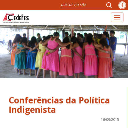
Toggl
naviga
Conferências da Política
Indigenista
16/09/2015