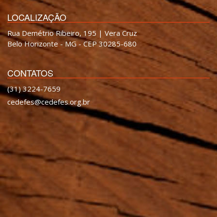
LOCALIZAÇÃO
Rua Demétrio Ribeiro, 195 | Vera Cruz
Belo Horizonte - MG - CEP 30285-680
CONTATOS
(31) 3224-7659
cedefes@cedefes.org.br