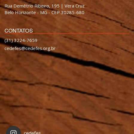
Rua Demétrio Ribeiro, 195 | Vera Cruz
Belo Horizonte - MG - CEP 30285-680
CONTATOS
(31) 3224-7659
cedefes@cedefes.org.br
cedefes_