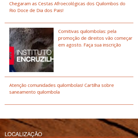
Chegaram as Cestas Afroecológicas dos Quilombos do
Rio Doce de Dia dos Pais!
Comitivas quilombolas: pela
promoção de direitos vão começar
em agosto. Faça sua inscrição
Atenção comunidades quilombolas! Cartilha sobre
saneamento quilombola
LOCALIZAÇÃO