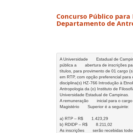
Concurso Público para 
Departamento de Antr
A Universidade       Estadual de Campin
pública a       abertura de inscrições p
títulos, para provimento de 01 cargo (s)
em RTP, com opção preferencial para o 
disciplina(s) HZ-766 Introdução à Etnol
Antropologia da (o) Instituto de Filosof
Universidade Estadual de Campinas.

A remuneração       inicial para o carg
Magistério       Superior é a seguinte:

a) RTP – R$       1.423,29

b) RDIDP – R$       8.211,02

As inscrições       serão recebidas todo