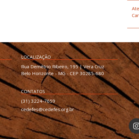
Ate
Car
LOCALIZAÇÃO
Rua Demétrio Ribeiro, 195 | Vera Cruz
Belo Horizonte - MG - CEP 30285-680
CONTATOS
(31) 3224-7659
cedefes@cedefes.org.br