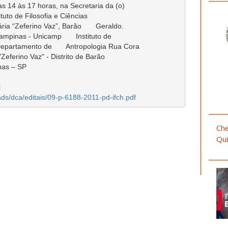
as 14 às 17 horas, na Secretaria da (o)

uto de Filosofia e Ciências

a “Zeferino Vaz”, Barão       Geraldo.

pinas - Unicamp       Instituto de

partamento de       Antropologia Rua Cora

"Zeferino Vaz" - Distrito de Barão

as – SP

ds/dca/editais/09-p-6188-2011-pd-ifch.pdf
Che
Qui