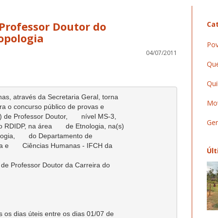
Professor Doutor do
Cat
opologia
Pov
04/07/2011
Que
Qui
as, através da Secretaria Geral, torna

Mov
ara o concurso público de provas e

 de Professor Doutor,       nível MS-3,

Ger
RDIDP, na área       de Etnologia, na(s)

ogia,       do Departamento de

ia e       Ciências Humanas - IFCH da

Últ
o de Professor Doutor da Carreira do

s os dias úteis entre os dias 01/07 de
