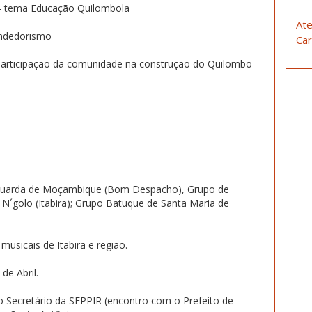
a – tema Educação Quilombola
Ate
endedorismo
Car
 participação da comunidade na construção do Quilombo
a Guarda de Moçambique (Bom Despacho), Grupo de
 N´golo (Itabira); Grupo Batuque de Santa Maria de
usicais de Itabira e região.
e Abril.
o Secretário da SEPPIR (encontro com o Prefeito de