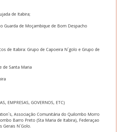
ada de Itabira;
tico Guarda de Moçambique de Bom Despacho
cos de Itabira: Grupo de Capoeira N´golo e Grupo de
e de Santa Maria
bira
IAS, EMPRESAS, GOVERNOS, ETC)
Solution´s, Associação Comunitária do Quilombo Morro
lombo Barro Preto (Sta Maria de Itabira), Federaçao
 Gerais N´Golo.