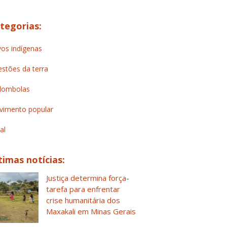
tegorias:
os indígenas
stões da terra
lombolas
imento popular
al
timas notícias:
Justiça determina força-
tarefa para enfrentar
crise humanitária dos
Maxakali em Minas Gerais