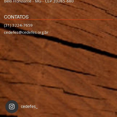
Belo Horizonte - MG - CEP 30285-680
CONTATOS
(31) 3224-7659
cedefes@cedefes.org.br
cedefes_