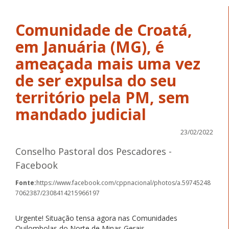
Comunidade de Croatá,
em Januária (MG), é
ameaçada mais uma vez
de ser expulsa do seu
território pela PM, sem
mandado judicial
23/02/2022
Conselho Pastoral dos Pescadores -
Facebook
Fonte:
https://www.facebook.com/cppnacional/photos/a.59745248
7062387/2308414215966197
Urgente! Situação tensa agora nas Comunidades
Quilombolas do Norte de Minas Gerais