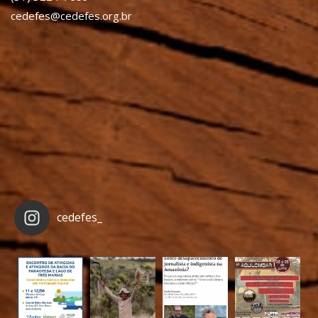
cedefes@cedefes.org.br
cedefes_