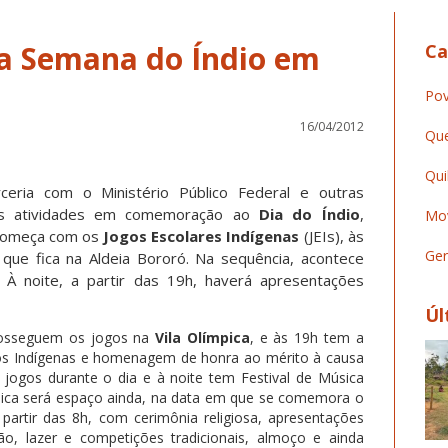
 Semana do Índio em
Ca
Pov
16/04/2012
Que
Qui
eria com o Ministério Público Federal e outras
 às atividades em comemoração ao
Dia do Índio
,
Mov
 começa com os
Jogos Escolares Indígenas
(JEIs), às
Ger
 que fica na Aldeia Bororó. Na sequência, acontece
 À noite, a partir das 19h, haverá apresentações
Úl
 prosseguem os jogos na
Vila Olímpica
, e às 19h tem a
vos Indígenas e homenagem de honra ao mérito à causa
 jogos durante o dia e à noite tem Festival de Música
ímpica será espaço ainda, na data em que se comemora o
partir das 8h, com cerimônia religiosa, apresentações
ção, lazer e competições tradicionais, almoço e ainda