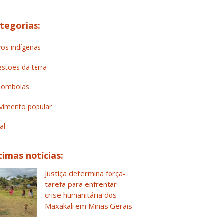
tegorias:
os indígenas
stões da terra
lombolas
imento popular
al
timas notícias:
Justiça determina força-
tarefa para enfrentar
crise humanitária dos
Maxakali em Minas Gerais