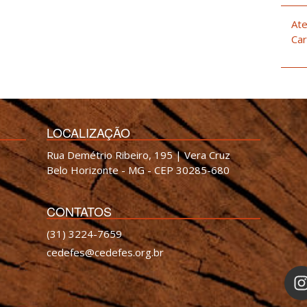
Ate
Car
LOCALIZAÇÃO
Rua Demétrio Ribeiro, 195 | Vera Cruz
Belo Horizonte - MG - CEP 30285-680
CONTATOS
(31) 3224-7659
cedefes@cedefes.org.br