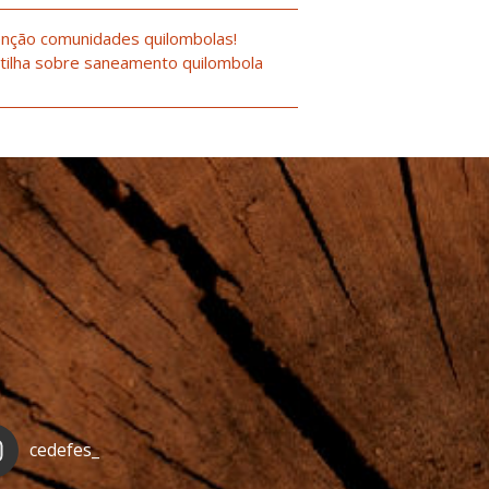
nção comunidades quilombolas!
tilha sobre saneamento quilombola
cedefes_