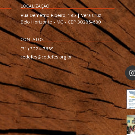
LOCALIZAÇÃO
Rua Demétrio Ribeiro, 195 | Vera Cruz
Belo Horizonte - MG - CEP 30285-680
CONTATOS
(31) 3224-7659
cedefes@cedefes.org.br