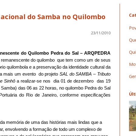
acional do Samba no Quilombo
Cat
Pov
23/11/2010
Que
Qui
nescente do Quilombo Pedra do Sal – ARQPEDRA
de remanescente do quilombo que tem como um de seus
Mov
tório quilombola e a preservação da identidade cultural da
a mais um evento do projeto
SAL do SAMBA
– Tributo
Ger
 e Sinhô
a realizar-se nos dia 01 de dezembro das 19
o Samba) das 06 as 22 horas, no quilombo Pedra do Sal
Últ
Portuária do Rio de Janeiro, conforme especificações
 da memória de uma das histórias mais lindas que a
tar, envolvendo a formação de todo um complexo de