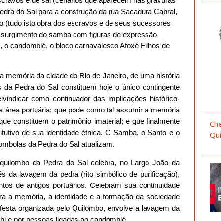
scravos e de sal (cenários que aparecem nas gravuras
edra do Sal para a construção da rua Sacadura Cabral,
o (tudo isto obra dos escravos e de seus sucessores
 o surgimento do samba com figuras de expressão
 o candomblé, o bloco carnavalesco Afoxé Filhos de
a memória da cidade do Rio de Janeiro, de uma história
as da Pedra do Sal constituem hoje o único contingente
vindicar como continuador das implicações histórico-
a área portuária; que pode como tal assumir a memória
que constituem o patrimônio imaterial; e que finalmente
Che
titutivo de sua identidade étnica. O Samba, o Santo e o
Qui
lombolas da Pedra do Sal atualizam.
quilombo da Pedra do Sal celebra, no Largo João da
s da lavagem da pedra (rito simbólico de purificação),
os de antigos portuários. Celebram sua continuidade
para a memória, a identidade e a formação da sociedade
a festa organizada pelo Quilombo, envolve a lavagem da
dhi e por pessoas ligadas ao candomblé.