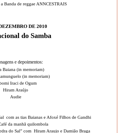
m a Banda de reggae ANNCESTRAIS
 DEZEMBRO DE 2010
acional do Samba
agens e depoimentos:
a Baiana (in memoriam)
Camunguelo (in memoriam)
bomi Iraci de Ogum
Hiram Araújo
Audie
l com as tias Baianas e Afoxé Filhos de Gandhi
Café da manhã quilombola
 Pedra do Sal” com Hiram Araujo e Damião Braga