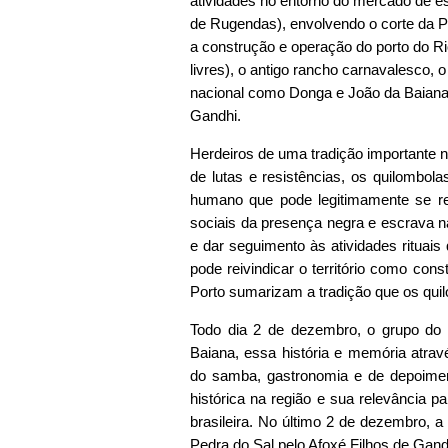
atividades no entorno do mercado de e
de Rugendas), envolvendo o corte da P
a construção e operação do porto do Ri
livres), o antigo rancho carnavalesco,
nacional como Donga e João da Baiana,
Gandhi.
Herdeiros de uma tradição importante n
de lutas e resistências, os quilombol
humano que pode legitimamente se rei
sociais da presença negra e escrava n
e dar seguimento às atividades rituais 
pode reivindicar o território como cons
Porto sumarizam a tradição que os qui
Todo dia 2 de dezembro, o grupo do 
Baiana, essa história e memória atravé
do samba, gastronomia e de depoiment
histórica na região e sua relevância 
brasileira. No último 2 de dezembro, 
Pedra do Sal pelo Afoxé Filhos de Gan