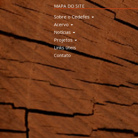
MAPA DO SITE
Sobre o Cedefes
Acervo
Notícias
Projetos
Links úteis
Contato