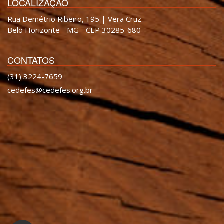
LOCALIZAÇÃO
Rua Demétrio Ribeiro, 195 | Vera Cruz
Belo Horizonte - MG - CEP 30285-680
CONTATOS
(31) 3224-7659
cedefes@cedefes.org.br