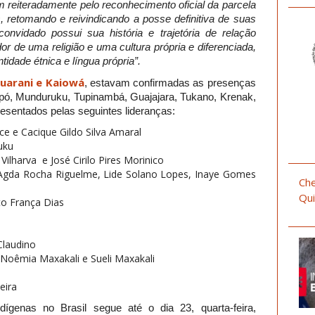
m reiteradamente pelo reconhecimento oficial da parcela
is, retomando e reivindicando a posse definitiva de suas
onvidado possui sua história e trajetória de relação
dor de uma religião e uma cultura própria e diferenciada,
tidade étnica e língua própria”.
uarani e Kaiowá
, estavam confirmadas as presenças
pó, Munduruku, Tupinambá, Guajajara, Tukano, Krenak,
esentados pelas seguintes lideranças:
ce e Cacique Gildo Silva Amaral
uku
ilharva e José Cirilo Pires Morinico
Agda Rocha Riguelme, Lide Solano Lopes, Inaye Gomes
Che
Qui
to França Dias
Claudino
e Noêmia Maxakali e Sueli Maxakali
eira
genas no Brasil segue até o dia 23, quarta-feira,