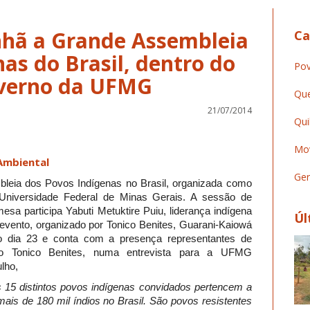
hã a Grande Assembleia
Ca
as do Brasil, dentro do
Pov
Inverno da UFMG
Que
21/07/2014
Qui
Mov
Ambiental
Ger
eia dos Povos Indígenas no Brasil, organizada como
 Universidade Federal de Minas Gerais. A sessão de
esa participa Yabuti Metuktire Puiu, liderança indígena
Úl
evento, organizado por Tonico Benites, Guarani-Kaiowá
 dia 23 e conta com a presença representantes de
ndo Tonico Benites, numa entrevista para a UFMG
julho,
s 15 distintos povos indígenas convidados pertencem a
ais de 180 mil índios no Brasil. São povos resistentes