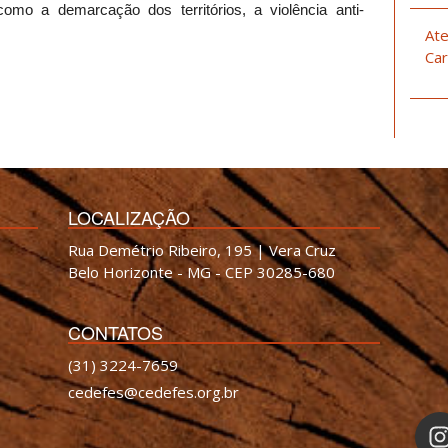
 como a demarcação dos territórios, a violência anti-
.
Ate
Car
LOCALIZAÇÃO
Rua Demétrio Ribeiro, 195 | Vera Cruz
Belo Horizonte - MG - CEP 30285-680
CONTATOS
(31) 3224-7659
cedefes@cedefes.org.br