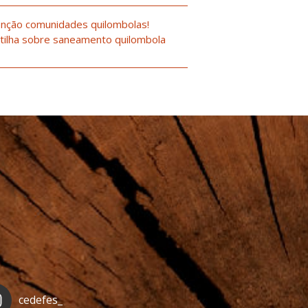
nção comunidades quilombolas!
tilha sobre saneamento quilombola
cedefes_