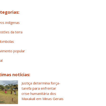
tegorias:
os indígenas
stões da terra
lombolas
imento popular
al
timas notícias:
Justiça determina força-
tarefa para enfrentar
crise humanitária dos
Maxakali em Minas Gerais