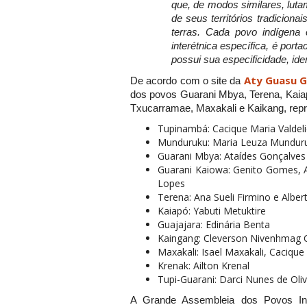
que, de modos similares, luta
de seus territórios tradiciona
terras. Cada povo indígena c
interétnica específica, é porta
possui sua especificidade, iden
Aty Guasu G
De acordo com o site da
dos povos Guarani Mbya, Terena, Kaia
Txucarramae, Maxakali e Kaikang, repr
Tupinambá: Cacique Maria Valdeli
Munduruku: Maria Leuza Mundur
Guarani Mbya: Ataídes Gonçalves V
Guarani Kaiowa: Genito Gomes, 
Lopes
Terena: Ana Sueli Firmino e Alber
Kaiapó: Yabuti Metuktire
Guajajara: Edinária Benta
Kaingang: Cleverson Nivenhmag 
Maxakali: Isael Maxakali, Caciqu
Krenak: Ailton Krenal
Tupi-Guarani: Darci Nunes de Oliv
A Grande Assembleia dos Povos Indí