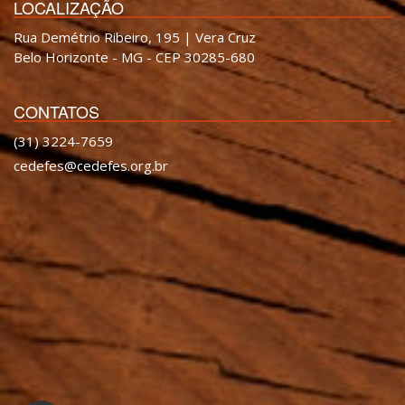
LOCALIZAÇÃO
Rua Demétrio Ribeiro, 195 | Vera Cruz
Belo Horizonte - MG - CEP 30285-680
CONTATOS
(31) 3224-7659
cedefes@cedefes.org.br