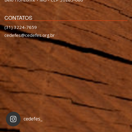
CONTATOS
(31) 3224-7659
cedefes@cedefes.org.br
cedefes_