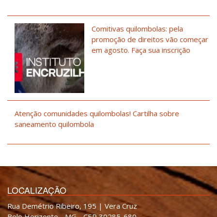
Comitivas quilombolas: pela
promoção de direitos vão começar
em agosto. Faça sua inscrição
Atenção comunidades quilombolas! Cartilha sobre
saneamento quilombola
LOCALIZAÇÃO
Rua Demétrio Ribeiro, 195 | Vera Cruz
Belo Horizonte - MG - CEP 30285-680