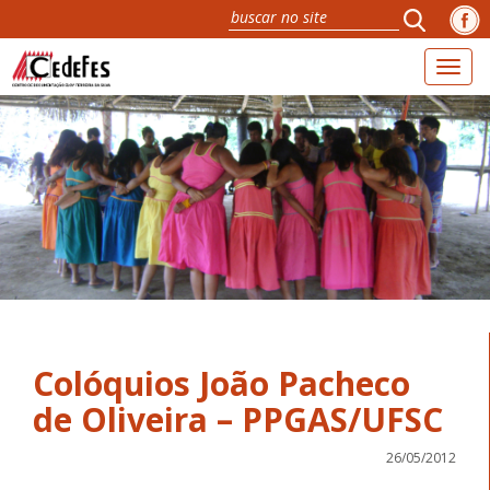
Toggl
naviga
Colóquios João Pacheco
26/05/2012